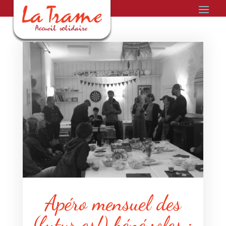
Apéro mensuel des
(futur.es!) bénévoles :