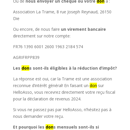
Ou de
nous envoyer un chèque ou votre
don
à :
Association La Trame, 8 rue Joseph Reynaud, 26150
Die
Ou encore, de nous faire
un virement bancaire
directement sur notre compte:
FR76 1390 6001 2600 1963 2184 574
AGRIFRPP839
Les
don
s sont-ils éligibles à la réduction d’impôt?
La réponse est oui, car la Trame est une association
reconnue d’intérêt général! En faisant un
don
sur
HelloAsso, vous recevrez directement votre reçu fiscal
pour la déclaration de revenus 2024.
Si vous ne passez pas par HelloAsso, n’hésitez pas à
nous demander votre reçu.
Et pourquoi les
don
s mensuels sont-ils si