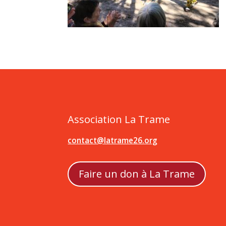
Association La Trame
contact@latrame26.org
Faire un don à La Trame