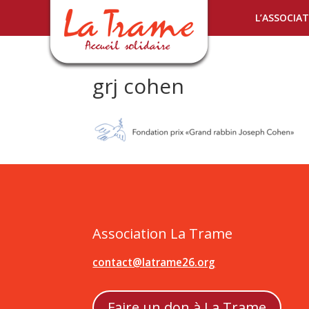
L’ASSOCIA
grj cohen
Association La Trame
contact@latrame26.org
Faire un don à La Trame