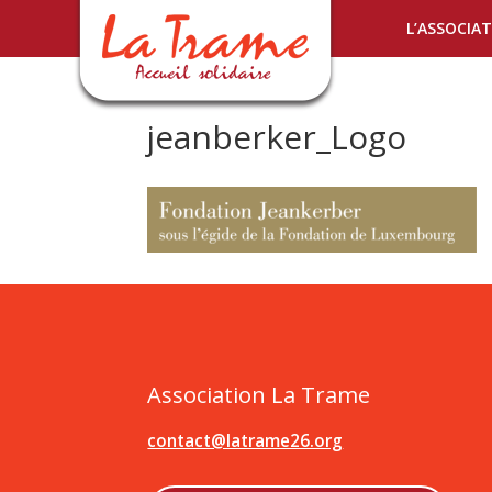
L’ASSOCIA
jeanberker_Logo
Association La Trame
contact@latrame26.org